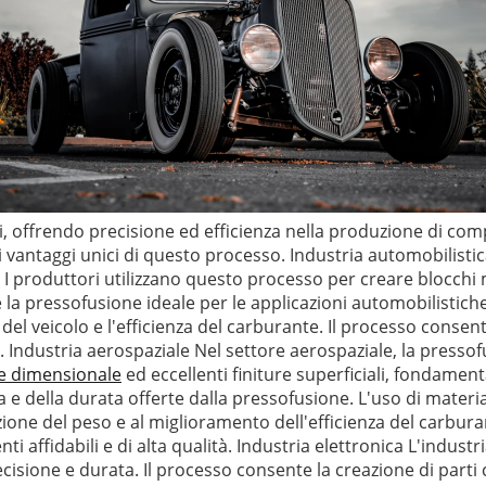
, offrendo precisione ed efficienza nella produzione di comp
i vantaggi unici di questo processo. Industria automobilisti
 produttori utilizzano questo processo per creare blocchi mo
 la pressofusione ideale per le applicazioni automobilistiche
 del veicolo e l'efficienza del carburante. Il processo conse
 Industria aerospaziale Nel settore aerospaziale, la pressof
ne dimensionale
ed eccellenti finiture superficiali, fondamen
za e della durata offerte dalla pressofusione. L'uso di mate
zione del peso e al miglioramento dell'efficienza del carbura
 affidabili e di alta qualità. Industria elettronica L'industr
sione e durata. Il processo consente la creazione di parti con