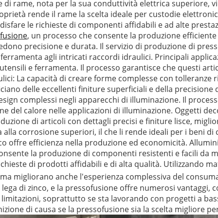
ne di rame, nota per la sua conduttività elettrica superiore,
rietà rende il rame la scelta ideale per custodie elettroniche
isfare le richieste di componenti affidabili e ad alte prestaz
fusione
, un processo che consente la produzione efficiente
ono precisione e durata. Il servizio di produzione di presso
ferramenta agli intricati raccordi idraulici. Principali appl
nsili e ferramenta. Il processo garantisce che questi articol
ulici: La capacità di creare forme complesse con tolleranze r
iano delle eccellenti finiture superficiali e della precisio
design complessi negli apparecchi di illuminazione. Il proc
e del calore nelle applicazioni di illuminazione. Oggetti deco
uzione di articoli con dettagli precisi e finiture lisce, migl
alla corrosione superiori, il che li rende ideali per i beni 
co offre efficienza nella produzione ed economicità. Alluminio
onsente la produzione di componenti resistenti e facili da 
chieste di prodotti affidabili e di alta qualità. Utilizzando 
i, ma migliorano anche l'esperienza complessiva del consum
 lega di zinco, e la pressofusione offre numerosi vantaggi, c
 limitazioni, soprattutto se sta lavorando con progetti a ba
izione di causa se la pressofusione sia la scelta migliore p