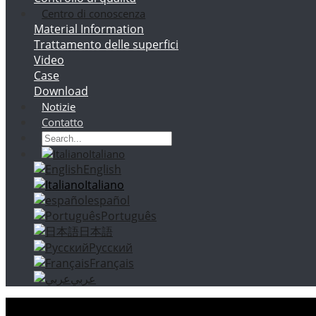
Centro di conoscenza
Material Information
Trattamento delle superfici
Video
Case
Download
Notizie
Contatto
Italiano
English
Italiano
español
Português
日本語
Русский
Français
عربي