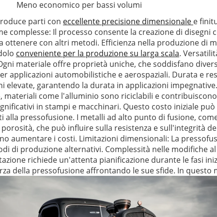
Meno economico per bassi volumi
produce parti con
eccellente precisione dimensionale
e fini
me complesse: Il processo consente la creazione di disegni
da ottenere con altri metodi. Efficienza nella produzione di 
ndolo
conveniente per la produzione su larga scala
. Versatil
. Ogni materiale offre proprietà uniche, che soddisfano diver
per applicazioni automobilistiche e aerospaziali. Durata e re
 elevate, garantendo la durata in applicazioni impegnative
, materiali come l'alluminio sono riciclabili e contribuiscono a
gnificativi in stampi e macchinari. Questo costo iniziale può
tti alla pressofusione. I metalli ad alto punto di fusione, com
orosità, che può influire sulla resistenza e sull'integrità 
aumentare i costi. Limitazioni dimensionali: La pressofusio
 di produzione alternativi. Complessità nelle modifiche al 
zione richiede un'attenta pianificazione durante le fasi ini
 forza della pressofusione affrontando le sue sfide. In quest