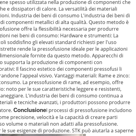
 viene spesso utilizzata nella produzione di componenti che
 e dissipatori di calore. La versatilità dei materiali
ioni. Industria dei beni di consumo L'industria dei beni di
 di componenti metallici di alta qualità. Questo metodo è
fusione offre la flessibilità necessaria per produrre
icazioni nei beni di consumo: Hardware e strumenti: La
i soddisfino gli elevati standard richiesti per l'uso
istrette rende la pressofusione ideale per le applicazioni
ne dimensionale fornite da questo metodo. Apparecchi di
esso supporta la produzione di componenti con
rativi: Il fascino estetico dei componenti pressofusi li
iorandone l'appeal visivo. Vantaggi materiali: Rame e zinco:
di consumo. La pressofusione di rame, ad esempio, offre
: noto per le sue caratteristiche leggere e resistenti,
maneggiare. L'industria dei beni di consumo continua a
materiali e tecniche avanzati, i produttori possono produrre
Conclusione
atore.
I processi di pressofusione includono
ome precisione, velocità e la capacità di creare parti
sso volume o materiali non adatti alla pressofusione.
er le sue esigenze di produzione. STK può aiutarla a saperne