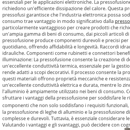
essenziali per le applicazioni elettroniche. La pressofusio
richiedono un'efficiente dissipazione del calore. Questa prop
pressofusi garantisce che l'industria elettronica possa sodd
consumo trae vantaggio in modo significativo dalla
presso
particolarmente vantaggioso per creare prodotti che richied
un'ampia gamma di beni di consumo, dai piccoli articoli di 
pressofusione produce componenti durevoli e precisi per ute
quotidiano, offrendo affidabilità e longevità. Raccordi idra
idrauliche. Componenti come rubinetti e connettori benefic
illuminazione: La pressofusione consente la creazione di 
un'eccellente conduttività termica, essenziale per la gestion
rende adatti a scopi decorativi. Il processo consente la prod
questi materiali offrono proprietà meccaniche e resistenza 
un'eccellente conduttività elettrica e durata, mentre lo zin
l'alluminio è ampiamente utilizzato nei beni di consumo. C
sfruttare i vantaggi della pressofusione per soddisfare le ri
componenti che non solo soddisfano i requisiti funzional
la pressofusione di leghe di alluminio e la pressofusione di
complesse e durevoli. Tuttavia, è essenziale considerare le
Valutando i vantaggi e gli svantaggi, può decidere con cogn