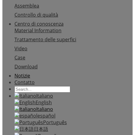
Assemblea
Controllo di qualità
Centro di conoscenza
Material Information
Trattamento delle superfici
Video
Case
Download
Notizie
Contatto
Italiano
English
Italiano
español
Português
日本語