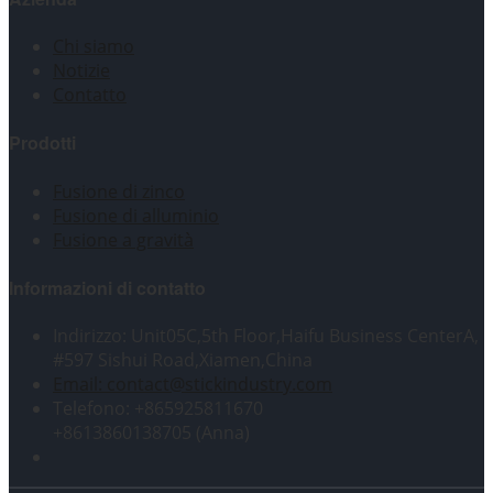
Chi siamo
Notizie
Contatto
Prodotti
Fusione di zinco
Fusione di alluminio
Fusione a gravità
Informazioni di contatto
Indirizzo: Unit05C,5th Floor,Haifu Business CenterA,
#597 Sishui Road,Xiamen,China
Email: contact@stickindustry.com
Telefono: +865925811670
+8613860138705 (Anna)