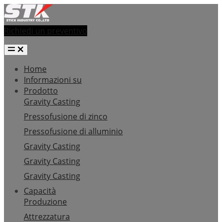
Richiedi un preventivo
Home
Informazioni su
Prodotto
Gravity Casting
Pressofusione di zinco
Pressofusione di alluminio
Gravity Casting
Gravity Casting
Gravity Casting
Capacità
Produzione
Attrezzatura